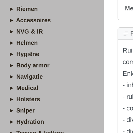
Me
► Riemen
► Accessoires
► NVG & IR
P
► Helmen
Rui
► Hygiëne
com
► Body armor
Enk
► Navigatie
- i
► Medical
- r
► Holsters
- c
► Sniper
- d
► Hydration
- d