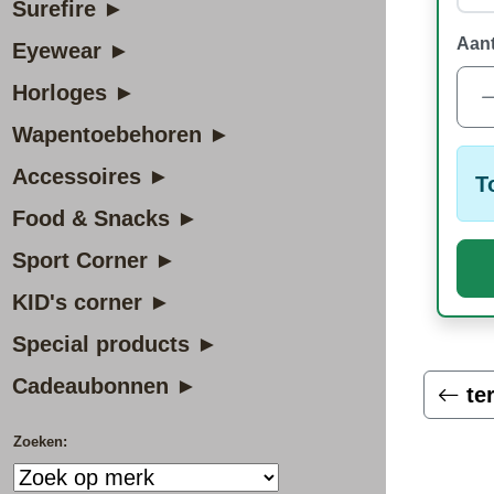
Surefire ►
Aant
Eyewear ►
Horloges ►
Wapentoebehoren ►
Accessoires ►
T
Food & Snacks ►
Sport Corner ►
KID's corner ►
Special products ►
Cadeaubonnen ►
te
Zoeken: