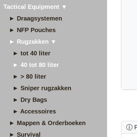
Tactical Equipment ▼
► Draagsystemen
► NFP Pouches
► Rugzakken ▼
► tot 40 liter
► 40 tot 80 liter
► > 80 liter
► Sniper rugzakken
► Dry Bags
► Accessoires
► Mappen & Orderboeken
P
► Survival