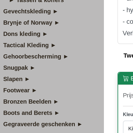
► Tassen & koffers
- h
Gevechtskleding ►
- c
Brynje of Norway ►
Ver
Dons kleding ►
Tactical Kleding ►
Tw
Gehoorbescherming ►
Snugpak ►
B
Slapen ►
Footwear ►
Prij
Bronzen Beelden ►
Boots and Berets ►
Kleu
Gegraveerde geschenken ►