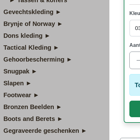
► Tassen & koffers
Gevechtskleding ►
Kleu
Brynje of Norway ►
Dons kleding ►
Aant
Tactical Kleding ►
Gehoorbescherming ►
Snugpak ►
Slapen ►
T
Footwear ►
Bronzen Beelden ►
Boots and Berets ►
Gegraveerde geschenken ►