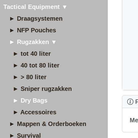
Tactical Equipment ▼
► Draagsystemen
► NFP Pouches
► Rugzakken ▼
► tot 40 liter
► 40 tot 80 liter
► > 80 liter
► Sniper rugzakken
► Dry Bags
P
► Accessoires
Me
► Mappen & Orderboeken
► Survival