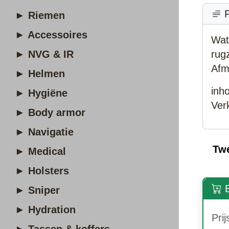
P
► Riemen
► Accessoires
Wat
► NVG & IR
rug
Afm
► Helmen
inh
► Hygiëne
Verk
► Body armor
► Navigatie
Tw
► Medical
► Holsters
B
► Sniper
► Hydration
Prij