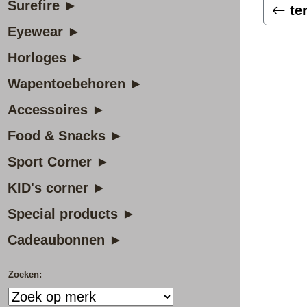
Surefire ►
te
Eyewear ►
Horloges ►
Wapentoebehoren ►
Accessoires ►
Food & Snacks ►
Sport Corner ►
KID's corner ►
Special products ►
Cadeaubonnen ►
Zoeken: