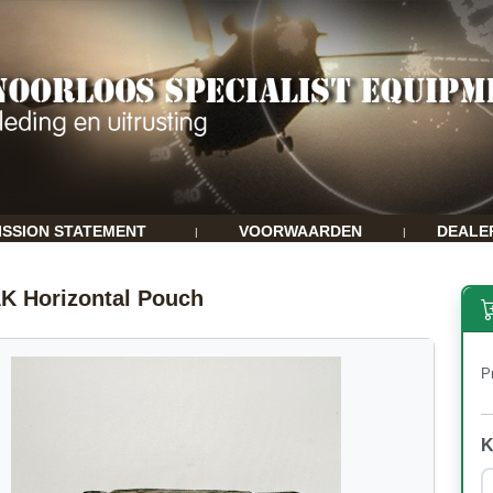
ISSION STATEMENT
VOORWAARDEN
DEALE
|
|
K Horizontal Pouch
Pr
K