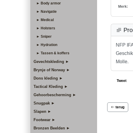
► Body armor
Merk:
► Navigatie
► Medical
► Holsters
Pro
► Sniper
NFP IFA
► Hydration
Geschik
► Tassen & koffers
Molle.
Gevechtskleding ►
Brynje of Norway ►
Dons kleding ►
Tweet
Tactical Kleding ►
Gehoorbescherming ►
Snugpak ►
terug
Slapen ►
Footwear ►
Bronzen Beelden ►