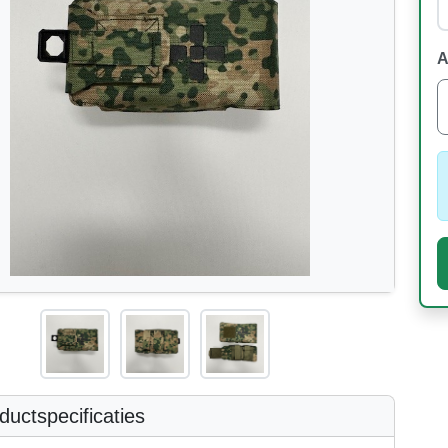
A
uctspecificaties