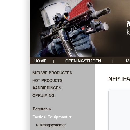
HOME
OPENINGSTIJDEN
M
|
|
NIEUWE PRODUCTEN
NFP IFA
HOT PRODUCTS
AANBIEDINGEN
OPRUIMING
Baretten ►
Tactical Equipment ▼
► Draagsystemen