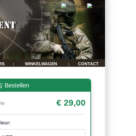
RS
WINKELWAGEN
CONTACT
|
|
Bestellen
€ 29,00
ijs:
leur: