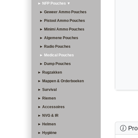
► NFP Pouches ▼
► Geweer Ammo Pouches
► Pistool Ammo Pouches
► Minimi Ammo Pouches
► Algemene Pouches
► Radio Pouches
► Medical Pouches
► Dump Pouches
► Rugzakken
► Mappen & Orderboeken
► Survival
► Riemen
► Accessoires
► NVG & IR
► Helmen
Prod
► Hygiëne