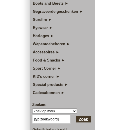
Boots and Berets ►
Gegraveerde geschenken ►
Surefire ►
Eyewear ►
Horloges ►
Wapentoebehoren ►
Accessoires ►
Food & Snacks ►
Sport Corner ►
KID's corner ►
Special products ►
Cadeaubonnen ►
Zoeken:
Gebruik het zoek veld