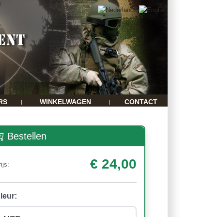
RS
WINKELWAGEN
CONTACT
|
|
Bestellen
€ 24,00
ijs:
leur: