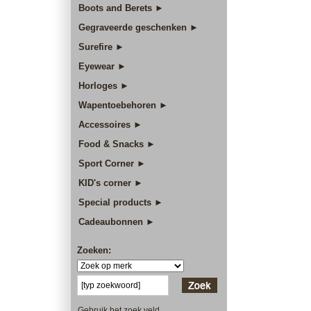
Boots and Berets ►
Gegraveerde geschenken ►
Surefire ►
Eyewear ►
Horloges ►
Wapentoebehoren ►
Accessoires ►
Food & Snacks ►
Sport Corner ►
KID's corner ►
Special products ►
Cadeaubonnen ►
Zoeken:
Gebruik het zoek veld