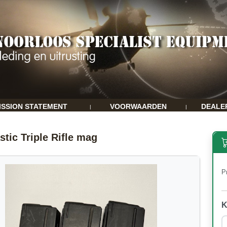
ISSION STATEMENT
VOORWAARDEN
DEALE
|
|
stic Triple Rifle mag
Pr
K