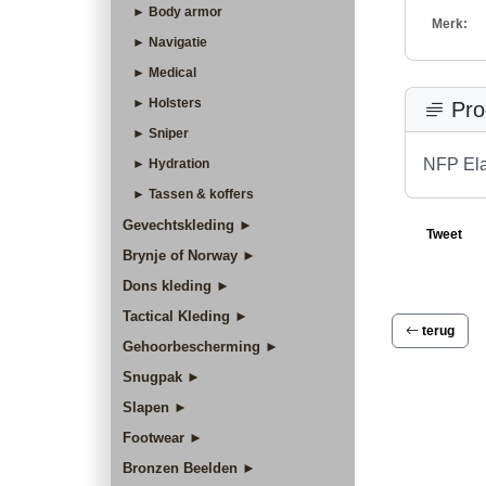
► Body armor
Merk:
► Navigatie
► Medical
► Holsters
Pro
► Sniper
NFP Elas
► Hydration
► Tassen & koffers
Gevechtskleding ►
Tweet
Brynje of Norway ►
Dons kleding ►
Tactical Kleding ►
terug
Gehoorbescherming ►
Snugpak ►
Slapen ►
Footwear ►
Bronzen Beelden ►