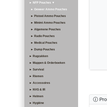
► NFP Pouches ▼
► Geweer Ammo Pouches
► Pistool Ammo Pouches
► Minimi Ammo Pouches
► Algemene Pouches
► Radio Pouches
► Medical Pouches
► Dump Pouches
► Rugzakken
► Mappen & Orderboeken
► Survival
► Riemen
► Accessoires
► NVG & IR
► Helmen
Prod
► Hygiëne