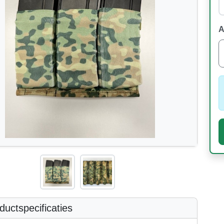
A
uctspecificaties