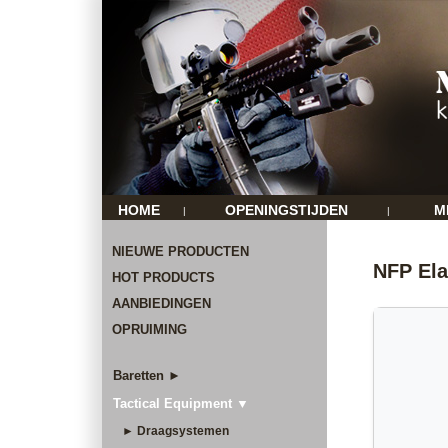
HOME
OPENINGSTIJDEN
M
|
|
NIEUWE PRODUCTEN
NFP Ela
HOT PRODUCTS
AANBIEDINGEN
OPRUIMING
Baretten ►
Tactical Equipment ▼
► Draagsystemen