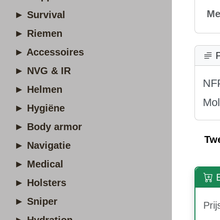
Me
► Survival
► Riemen
► Accessoires
P
► NVG & IR
NFP
► Helmen
Mol
► Hygiëne
► Body armor
Tw
► Navigatie
► Medical
B
► Holsters
► Sniper
Prij