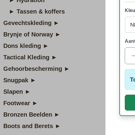
► Hydration
Kleu
► Tassen & koffers
Gevechtskleding ►
Brynje of Norway ►
Aant
Dons kleding ►
Tactical Kleding ►
Gehoorbescherming ►
T
Snugpak ►
Slapen ►
Footwear ►
Bronzen Beelden ►
Boots and Berets ►