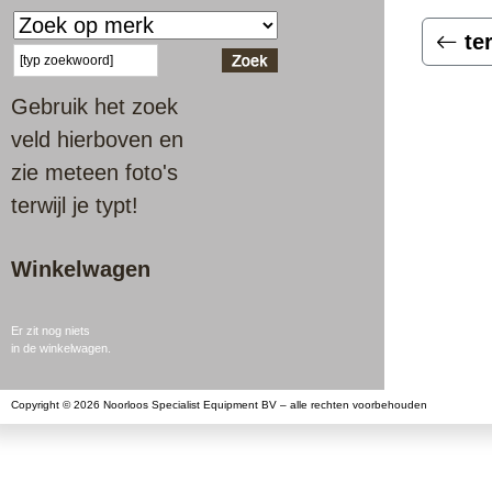
te
Gebruik het zoek
veld hierboven en
zie meteen foto's
terwijl je typt!
Winkelwagen
Er zit nog niets
in de winkelwagen.
Copyright © 2026 Noorloos Specialist Equipment BV – alle rechten voorbehouden