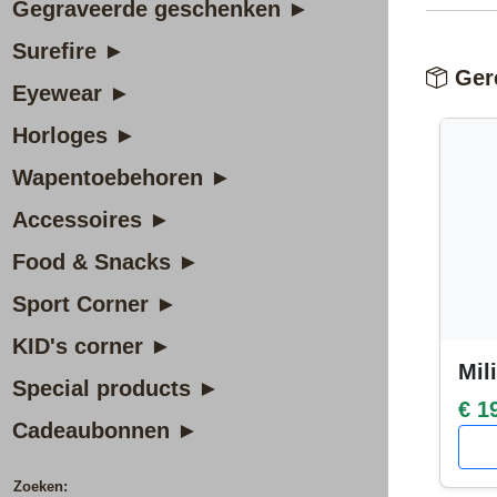
Gegraveerde geschenken ►
Surefire ►
Gere
Eyewear ►
Horloges ►
Wapentoebehoren ►
Accessoires ►
Food & Snacks ►
Sport Corner ►
KID's corner ►
Mil
Special products ►
€ 1
Cadeaubonnen ►
Zoeken: