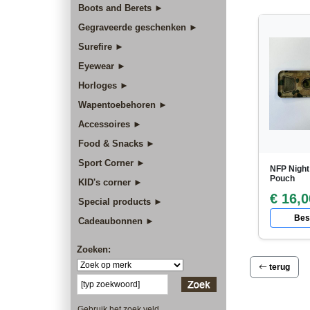
Boots and Berets ►
Gegraveerde geschenken ►
Surefire ►
Eyewear ►
Horloges ►
Wapentoebehoren ►
Accessoires ►
Food & Snacks ►
Sport Corner ►
NFP Night
Pouch
KID's corner ►
€ 16,0
Special products ►
Best
Cadeaubonnen ►
Zoeken:
terug
Gebruik het zoek veld