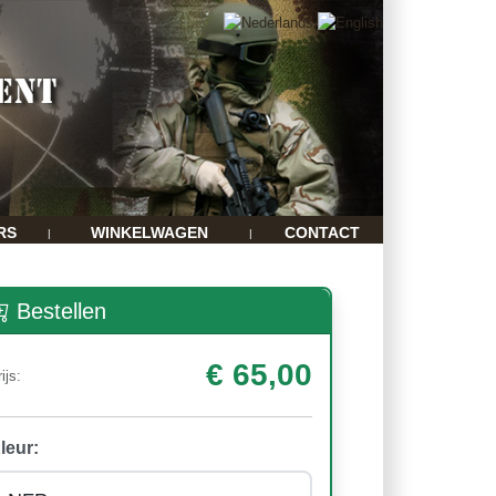
RS
WINKELWAGEN
CONTACT
|
|
Bestellen
€ 65,00
ijs:
leur: