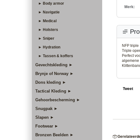
► Body armor
Merk:
► Navigatie
► Medical
► Holsters
Pro
► Sniper
NFP triple 
► Hydration
Triple ope
Perfect vo
► Tassen & koffers
algemene 
Gevechtskleding ►
Klittenban
Brynje of Norway ►
Dons kleding ►
Tweet
Tactical Kleding ►
Gehoorbescherming ►
Snugpak ►
Slapen ►
Footwear ►
Bronzen Beelden ►
Gerelateerd