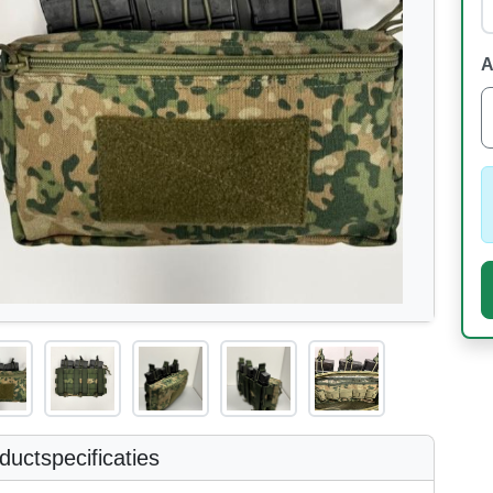
A
uctspecificaties