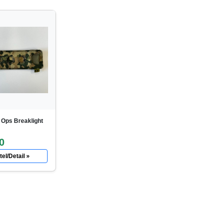
 Ops Breaklight
0
el/Detail »