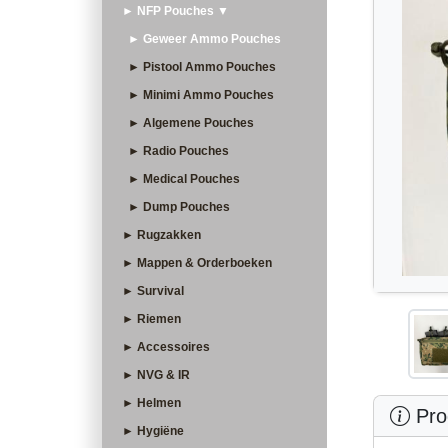
► NFP Pouches ▼
► Geweer Ammo Pouches
► Pistool Ammo Pouches
► Minimi Ammo Pouches
► Algemene Pouches
► Radio Pouches
► Medical Pouches
► Dump Pouches
► Rugzakken
► Mappen & Orderboeken
► Survival
► Riemen
► Accessoires
► NVG & IR
► Helmen
Prod
► Hygiëne