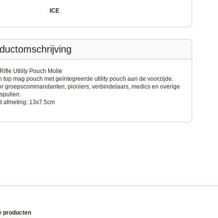
ICE
ductomschrijving
Rifle Utility Pouch Molle
n top mag pouch met geïntegreerde utility pouch aan de voorzijde.
or groepscommandanten, pioniers, verbindelaars, medics en overige
spullen.
d afmeting: 13x7.5cm
e producten