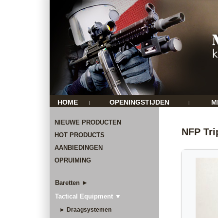
HOME
OPENINGSTIJDEN
M
|
|
NIEUWE PRODUCTEN
NFP Trip
HOT PRODUCTS
AANBIEDINGEN
OPRUIMING
Baretten ►
Tactical Equipment ▼
► Draagsystemen