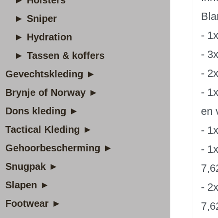
► Holsters
Bla
► Sniper
- 1
► Hydration
- 3
► Tassen & koffers
- 2
Gevechtskleding ►
- 1
Brynje of Norway ►
en 
Dons kleding ►
Tactical Kleding ►
- 1
Gehoorbescherming ►
- 1
Snugpak ►
7,6
Slapen ►
- 2
Footwear ►
7,6