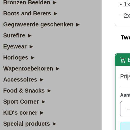
Bronzen Beelden ►
- 1
Boots and Berets ►
- 2
Gegraveerde geschenken ►
Surefire ►
Tw
Eyewear ►
Horloges ►
B
Wapentoebehoren ►
Prij
Accessoires ►
Food & Snacks ►
Aant
Sport Corner ►
KID's corner ►
Special products ►