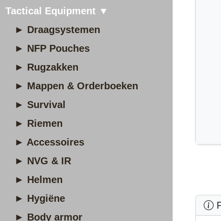
Tactical Equipment ▼
► Draagsystemen
► NFP Pouches
► Rugzakken
► Mappen & Orderboeken
► Survival
► Riemen
► Accessoires
► NVG & IR
► Helmen
► Hygiëne
P
► Body armor