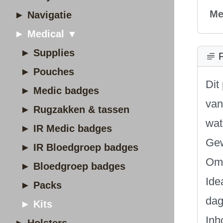
Me
► Navigatie
► Medical ▼
► Supplies
P
► Pouches
Dit
► Medic badges
van
► Rugzakken & tassen
wat
► IR Medic badges
Gew
► IR Bloedgroep badges
Omv
► Bloedgroep badges
Ide
► Packs
dag
► Kits
Inh