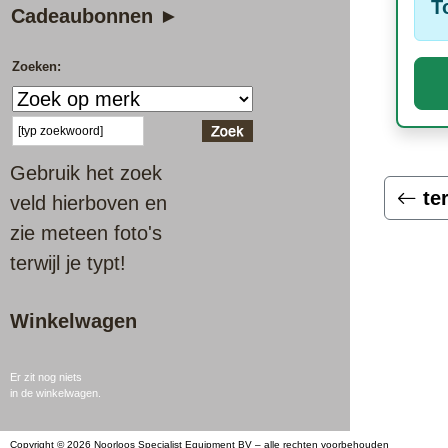
T
Cadeaubonnen ►
Zoeken:
Gebruik het zoek
te
veld hierboven en
zie meteen foto's
terwijl je typt!
Winkelwagen
Er zit nog niets
in de winkelwagen.
Copyright © 2026 Noorloos Specialist Equipment BV – alle rechten voorbehouden