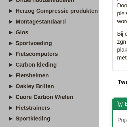
► Onderhoudsmiddelen
Doo
► Herzog Compressie produkten
ple
wor
► Montagestandaard
► Gios
Bij
zgn
► Sportvoeding
pla
► Fietscomputers
met
► Carbon kleding
► Fietshelmen
Tw
► Oakley Brillen
► Cuore Carbon Wielen
B
► Fietstrainers
► Sportkleding
Prij