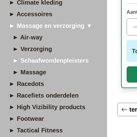
► Climate kleding
Aant
► Accessoires
► Massage en verzorging ▼
► Air-way
► Verzorging
T
► Schaafwondenpleisters
► Massage
► Racedots
► Racefiets onderdelen
► High Vizibility products
te
► Footwear
► Tactical Fitness