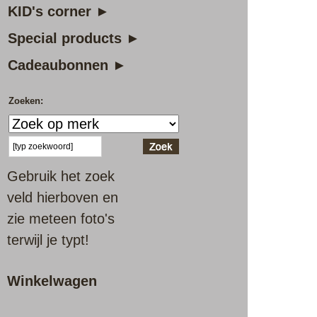
KID's corner ►
Special products ►
Cadeaubonnen ►
Zoeken:
Gebruik het zoek
veld hierboven en
zie meteen foto's
terwijl je typt!
Winkelwagen