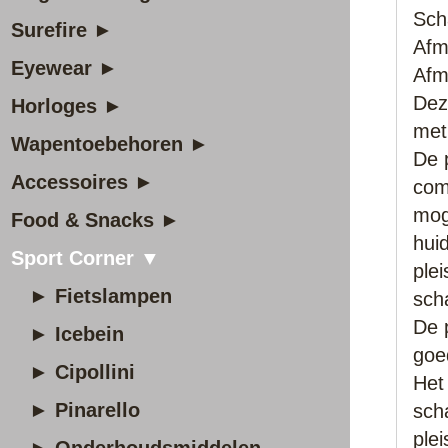
Sch
Surefire ►
Afm
Eyewear ►
Afm
Dez
Horloges ►
met
Wapentoebehoren ►
De 
Accessoires ►
com
mog
Food & Snacks ►
hui
Sport Corner ▼
ple
► Fietslampen
sch
De 
► Icebein
goe
► Cipollini
Het 
► Pinarello
sch
plei