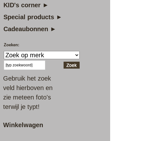
KID's corner ►
Special products ►
Cadeaubonnen ►
Zoeken:
Gebruik het zoek
veld hierboven en
zie meteen foto's
terwijl je typt!
Winkelwagen