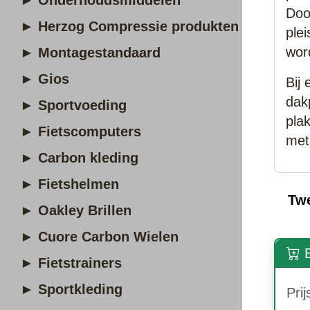
► Onderhoudsmiddelen
Doo
► Herzog Compressie produkten
ple
wor
► Montagestandaard
► Gios
Bij
dak
► Sportvoeding
pla
► Fietscomputers
met
► Carbon kleding
► Fietshelmen
Tw
► Oakley Brillen
► Cuore Carbon Wielen
B
► Fietstrainers
► Sportkleding
Prij