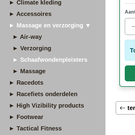
► Climate kleding
Aant
► Accessoires
► Massage en verzorging ▼
► Air-way
► Verzorging
T
► Schaafwondenpleisters
► Massage
► Racedots
► Racefiets onderdelen
► High Vizibility products
te
► Footwear
► Tactical Fitness