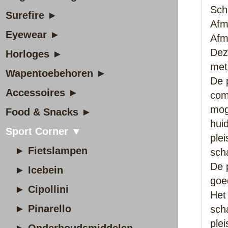
Sch
Surefire ►
Afm
Eyewear ►
Afm
Dez
Horloges ►
met
Wapentoebehoren ►
De 
Accessoires ►
com
mog
Food & Snacks ►
hui
Sport Corner ▼
ple
► Fietslampen
sch
De 
► Icebein
goe
► Cipollini
Het 
► Pinarello
sch
plei