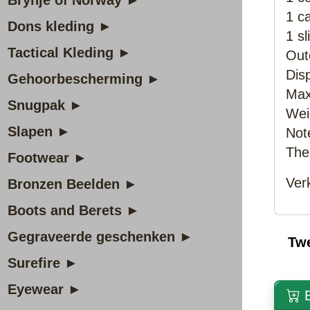
Brynje of Norway ►
1 c
Dons kleding ►
1 s
Tactical Kleding ►
Out
Dis
Gehoorbescherming ►
Max
Snugpak ►
Wei
Slapen ►
Note
The
Footwear ►
Ver
Bronzen Beelden ►
Boots and Berets ►
Gegraveerde geschenken ►
Tw
Surefire ►
Eyewear ►
B