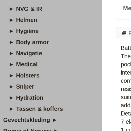
Me
► NVG & IR
► Helmen
► Hygiëne
P
► Body armor
Bat
► Navigatie
The
► Medical
poc
inte
► Holsters
com
► Sniper
res
sui
► Hydration
addi
► Tassen & koffers
Deta
Gevechtskleding ►
7 el
1 c