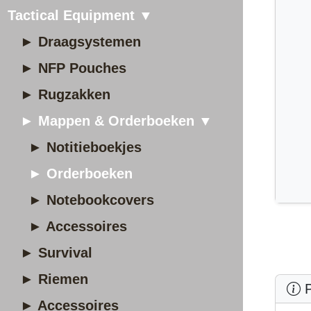
Tactical Equipment ▼
► Draagsystemen
► NFP Pouches
► Rugzakken
► Mappen & Orderboeken ▼
► Notitieboekjes
► Orderboeken
► Notebookcovers
► Accessoires
► Survival
► Riemen
P
► Accessoires