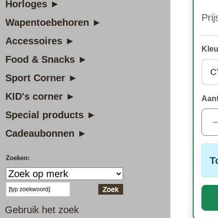
Horloges ►
Prij
Wapentoebehoren ►
Accessoires ►
Kleu
Food & Snacks ►
Sport Corner ►
KID's corner ►
Aant
Special products ►
Cadeaubonnen ►
Zoeken:
T
Gebruik het zoek