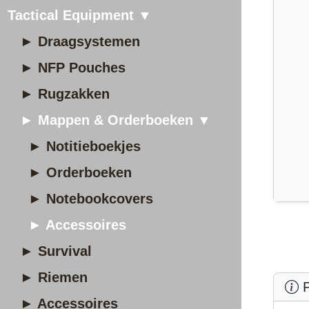
Tactical Equipment ▼
► Draagsystemen
► NFP Pouches
► Rugzakken
► Mappen & Orderboeken ▼
► Notitieboekjes
► Orderboeken
► Notebookcovers
► Accessoires
► Survival
► Riemen
P
► Accessoires