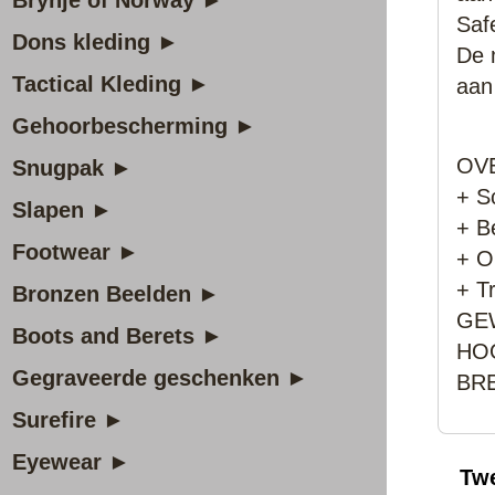
Brynje of Norway ►
Saf
Dons kleding ►
De 
Tactical Kleding ►
aan
Gehoorbescherming ►
OVE
Snugpak ►
+ S
Slapen ►
+ B
Footwear ►
+ O
+ T
Bronzen Beelden ►
GEW
Boots and Berets ►
HOO
Gegraveerde geschenken ►
BRE
Surefire ►
Eyewear ►
Tw