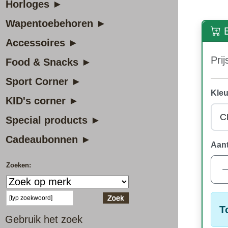
Horloges ►
Wapentoebehoren ►
B
Accessoires ►
Prij
Food & Snacks ►
Sport Corner ►
Kleu
KID's corner ►
Special products ►
Cadeaubonnen ►
Aant
Zoeken:
T
Gebruik het zoek