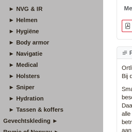
Me
► NVG & IR
► Helmen
► Hygiëne
► Body armor
P
► Navigatie
► Medical
Ort
► Holsters
Bij
► Sniper
Sma
bes
► Hydration
Daa
► Tassen & koffers
all
Gevechtskleding ►
bet
aan