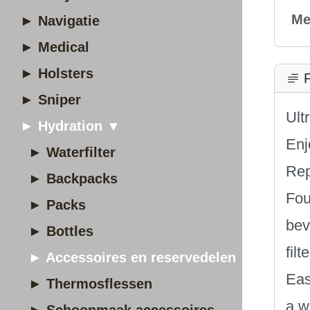
Me
► Navigatie
► Medical
► Holsters
P
► Sniper
Ult
► Hydration ▼
Enj
► Waterfilter
Rep
► Backpacks
Fou
► Packs
bev
► Bottles
fil
► Accessoires en reservedelen
Eas
► Thermosflessen
a w