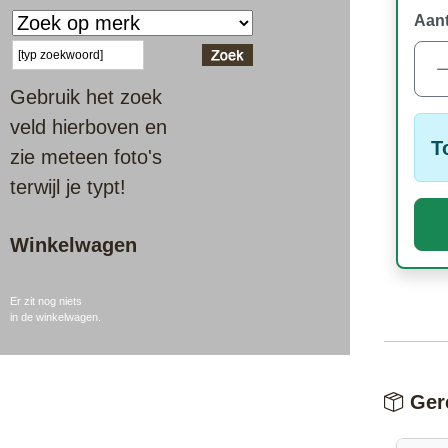
Aant
Gebruik het zoek
veld hierboven en
T
zie meteen foto's
terwijl je typt!
Winkelwagen
Er zit nog niets
in de winkelwagen.
Gere