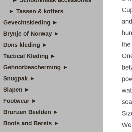
► Schoonmaak accessoires
Cup
► Tassen & koffers
and
Gevechtskleding ►
hum
Brynje of Norway ►
the
Dons kleding ►
One
Tactical Kleding ►
bet
Gehoorbescherming ►
Snugpak ►
pow
Slapen ►
wat
Footwear ►
soa
Bronzen Beelden ►
Siz
Boots and Berets ►
Wei