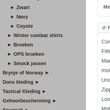
Me
► Zwart
► Navy
► Coyote
P
► Winter combat shirts
Com
► Broeken
Fit
► OPS broeken
Mad
► Smock jassen
moi
Brynje of Norway ►
Und
Dons kleding ►
Zip
Tactical Kleding ►
Loo
Gehoorbescherming ►
Mat