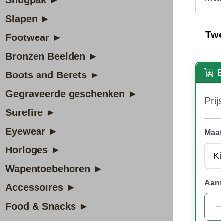
Snugpak ►
Slapen ►
Tw
Footwear ►
Bronzen Beelden ►
B
Boots and Berets ►
Gegraveerde geschenken ►
Prij
Surefire ►
Eyewear ►
Maat
Horloges ►
Wapentoebehoren ►
Aant
Accessoires ►
Food & Snacks ►