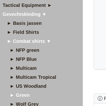
Tactical Equipment ►
Gevechtskleding ▼
► Basis jassen
► Field Shirts
► Combat shirts ▼
► NFP green
► NFP Blue
► Multicam
► Multicam Tropical
► US Woodland
► Green
P
► Wolf Grey