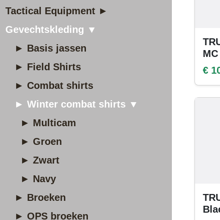
Tactical Equipment ►
Gevechtskleding ▼
TRU
► Basis jassen
MC
► Field Shirts
€ 1
► Combat shirts
► Winter combat shirts ▼
► Multicam
► Groen
► Zwart
► Navy
► Broeken
TRU
Bla
► OPS broeken