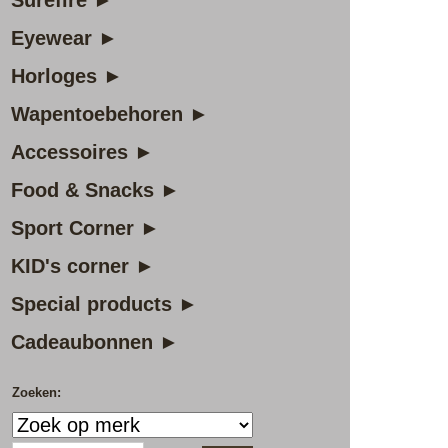
Surefire ►
Eyewear ►
Horloges ►
Wapentoebehoren ►
Accessoires ►
Food & Snacks ►
Sport Corner ►
KID's corner ►
Special products ►
Cadeaubonnen ►
Zoeken: