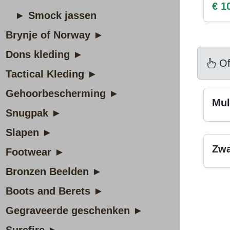
€ 1
► Smock jassen
Brynje of Norway ►
Dons kleding ►
Of
Tactical Kleding ►
Gehoorbescherming ►
Mul
Snugpak ►
Slapen ►
Zwa
Footwear ►
Bronzen Beelden ►
Boots and Berets ►
Gegraveerde geschenken ►