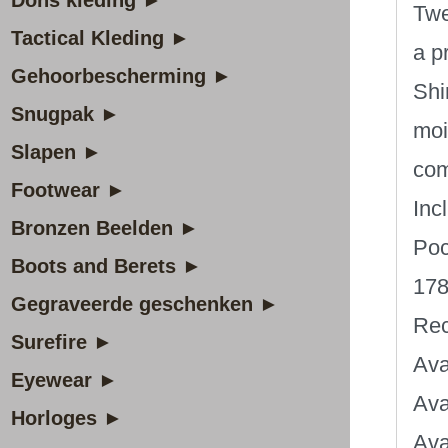
Dons kleding ►
Twe
Tactical Kleding ►
a p
Gehoorbescherming ►
Shi
Snugpak ►
moi
Slapen ►
com
Footwear ►
Inc
Bronzen Beelden ►
Poc
Boots and Berets ►
17
Gegraveerde geschenken ►
Rec
Surefire ►
Ava
Eyewear ►
Ava
Horloges ►
Ava