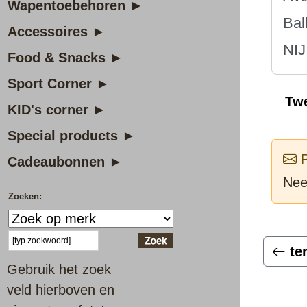
Wapentoebehoren ►
Bal
Accessoires ►
NIJ
Food & Snacks ►
Sport Corner ►
Tw
KID's corner ►
Special products ►
P
Cadeaubonnen ►
Nee
Zoeken:
te
Gebruik het zoek
veld hierboven en