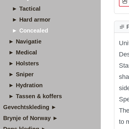
► Tactical
► Hard armor
P
► Concealed
► Navigatie
Uni
► Medical
Des
► Holsters
Sta
► Sniper
sha
► Hydration
sid
► Tassen & koffers
Spe
Gevechtskleding ►
The
Brynje of Norway ►
to 