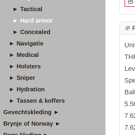
► Tactical
► Hard armor
P
► Concealed
► Navigatie
Uni
► Medical
TH
► Holsters
Lev
► Sniper
Spe
► Hydration
Bal
► Tassen & koffers
5.5
Gevechtskleding ►
7.
Brynje of Norway ►
7.