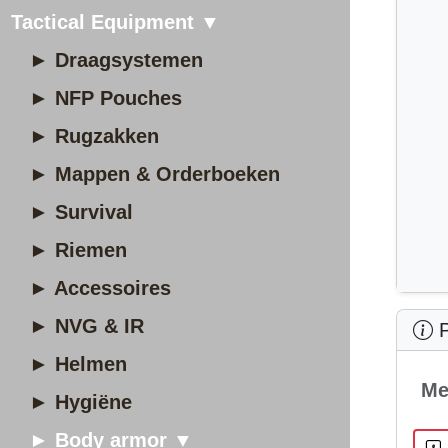
Tactical Equipment ▼
► Draagsystemen
► NFP Pouches
► Rugzakken
► Mappen & Orderboeken
► Survival
► Riemen
► Accessoires
► NVG & IR
P
► Helmen
Me
► Hygiëne
► Body armor ▼