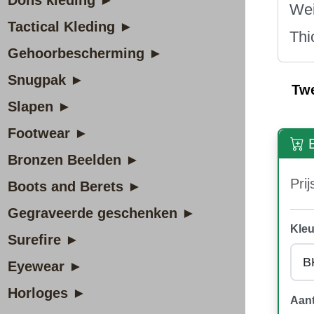
Dons kleding ►
Wei
Tactical Kleding ►
Thi
Gehoorbescherming ►
Snugpak ►
Tw
Slapen ►
Footwear ►
B
Bronzen Beelden ►
Prij
Boots and Berets ►
Gegraveerde geschenken ►
Kleu
Surefire ►
Eyewear ►
Horloges ►
Aant