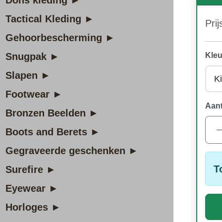
Dons kleding ►
Tactical Kleding ►
Prij
Gehoorbescherming ►
Snugpak ►
Kleu
Slapen ►
Footwear ►
Aant
Bronzen Beelden ►
Boots and Berets ►
Gegraveerde geschenken ►
T
Surefire ►
Eyewear ►
Horloges ►