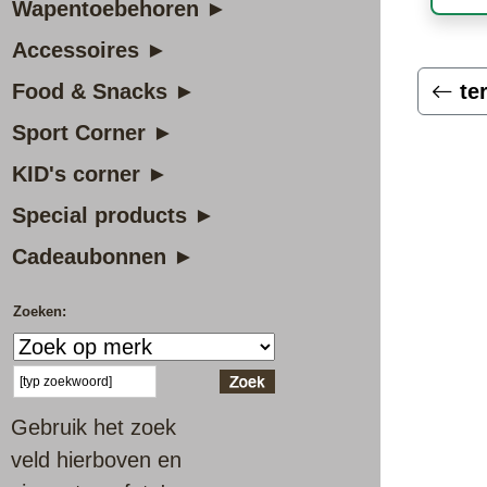
Wapentoebehoren ►
Accessoires ►
Food & Snacks ►
te
Sport Corner ►
KID's corner ►
Special products ►
Cadeaubonnen ►
Zoeken:
Gebruik het zoek
veld hierboven en