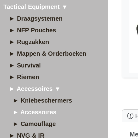
Tactical Equipment ▼
► Draagsystemen
► NFP Pouches
► Rugzakken
► Mappen & Orderboeken
► Survival
► Riemen
► Accessoires ▼
► Kniebeschermers
► Accessoires
P
► Camouflage
Me
► NVG & IR