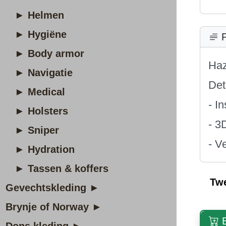
► Helmen
► Hygiëne
P
► Body armor
Haz
► Navigatie
Det
► Medical
- I
► Holsters
- 3
► Sniper
- V
► Hydration
► Tassen & koffers
Tw
Gevechtskleding ►
Brynje of Norway ►
B