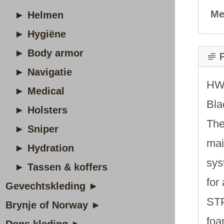
Me
► Helmen
► Hygiëne
► Body armor
P
► Navigatie
HWI
► Medical
Bla
► Holsters
The
► Sniper
mai
► Hydration
sys
► Tassen & koffers
for 
Gevechtskleding ►
STP
Brynje of Norway ►
foa