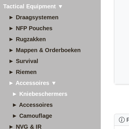
Tactical Equipment ▼
► Draagsystemen
► NFP Pouches
► Rugzakken
► Mappen & Orderboeken
► Survival
► Riemen
► Accessoires ▼
► Kniebeschermers
► Accessoires
► Camouflage
P
► NVG & IR