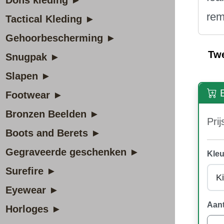
Dons kleding ►
rem
Tactical Kleding ►
Gehoorbescherming ►
Tw
Snugpak ►
Slapen ►
B
Footwear ►
Bronzen Beelden ►
Prij
Boots and Berets ►
Gegraveerde geschenken ►
Kleu
Surefire ►
Eyewear ►
Aant
Horloges ►