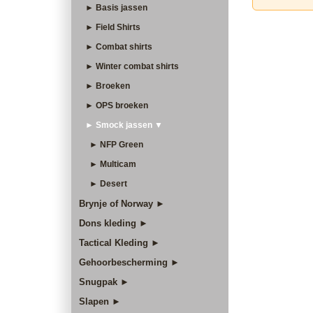
► Basis jassen
► Field Shirts
► Combat shirts
► Winter combat shirts
► Broeken
► OPS broeken
► Smock jassen ▼
► NFP Green
► Multicam
► Desert
Brynje of Norway ►
Dons kleding ►
Tactical Kleding ►
Gehoorbescherming ►
Snugpak ►
Slapen ►