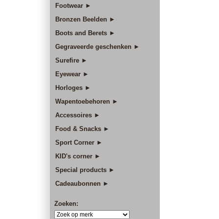
Footwear ►
Bronzen Beelden ►
Boots and Berets ►
Gegraveerde geschenken ►
Surefire ►
Eyewear ►
Horloges ►
Wapentoebehoren ►
Accessoires ►
Food & Snacks ►
Sport Corner ►
KID's corner ►
Special products ►
Cadeaubonnen ►
Zoeken: