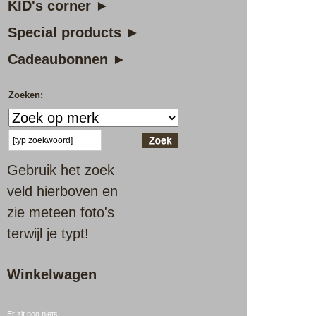
KID's corner ►
Special products ►
Cadeaubonnen ►
Zoeken:
Gebruik het zoek
veld hierboven en
zie meteen foto's
terwijl je typt!
Winkelwagen
Er zit nog niets