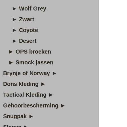
► Wolf Grey
► Zwart
► Coyote
► Desert
► OPS broeken
► Smock jassen
Brynje of Norway ►
Dons kleding ►
Tactical Kleding ►
Gehoorbescherming ►
Snugpak ►