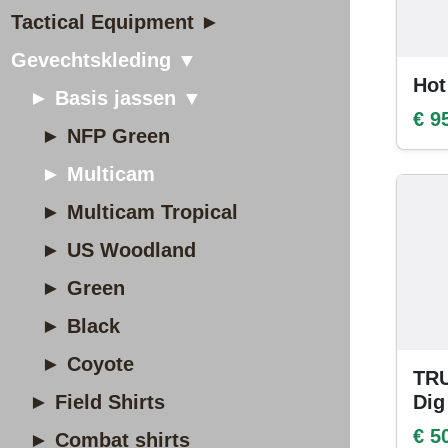
Tactical Equipment ►
Gevechtskleding ▼
Hot
► Basis jassen ▼
€ 9
► NFP Green
► Multicam
► Multicam Tropical
► US Woodland
► Green
► Black
► Coyote
TRU
► Field Shirts
Dig
€ 5
► Combat shirts