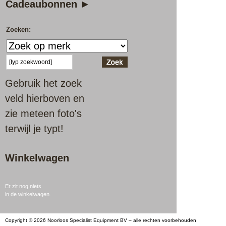
Cadeaubonnen ►
Zoeken:
Gebruik het zoek
veld hierboven en
zie meteen foto's
terwijl je typt!
Winkelwagen
Er zit nog niets
in de winkelwagen.
Copyright © 2026 Noorloos Specialist Equipment BV – alle rechten voorbehouden