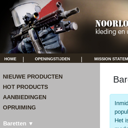
|
|
HOME
OPENINGSTIJDEN
MISSION STATE
NIEUWE PRODUCTEN
Bar
HOT PRODUCTS
AANBIEDINGEN
Inmid
OPRUIMING
popul
Het i
Baretten ▼