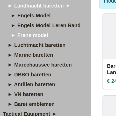
model
► Landmacht baretten ▼
► Engels Model
► Engels Model Leren Rand
► Frans model
► Luchtmacht baretten
► Marine baretten
► Marechaussee baretten
Bar
Lan
► DBBO baretten
€ 2
► Antillen baretten
► VN baretten
► Baret emblemen
Tactical Equipment ►