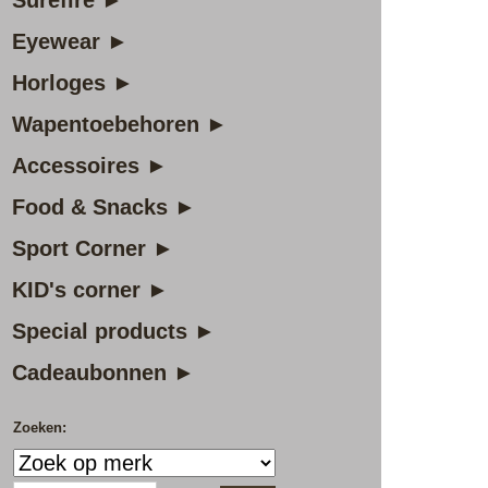
Surefire ►
Eyewear ►
Horloges ►
Wapentoebehoren ►
Accessoires ►
Food & Snacks ►
Sport Corner ►
KID's corner ►
Special products ►
Cadeaubonnen ►
Zoeken: