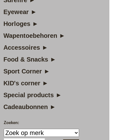
Surefire ►
Eyewear ►
Horloges ►
Wapentoebehoren ►
Accessoires ►
Food & Snacks ►
Sport Corner ►
KID's corner ►
Special products ►
Cadeaubonnen ►
Zoeken: