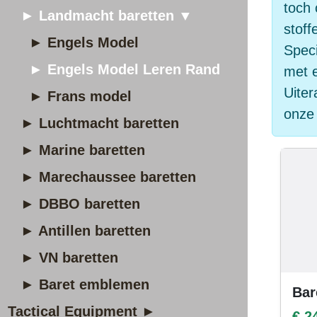
toch
► Landmacht baretten ▼
stoff
► Engels Model
Speci
► Engels Model Leren Rand
met 
Uiter
► Frans model
onze 
► Luchtmacht baretten
► Marine baretten
► Marechaussee baretten
► DBBO baretten
► Antillen baretten
► VN baretten
► Baret emblemen
Bar
Tactical Equipment ►
€ 2