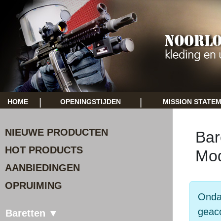
|
|
HOME
OPENINGSTIJDEN
MISSION STATE
NIEUWE PRODUCTEN
Bar
HOT PRODUCTS
Mod
AANBIEDINGEN
OPRUIMING
Ondan
geacc
Baretten ▼