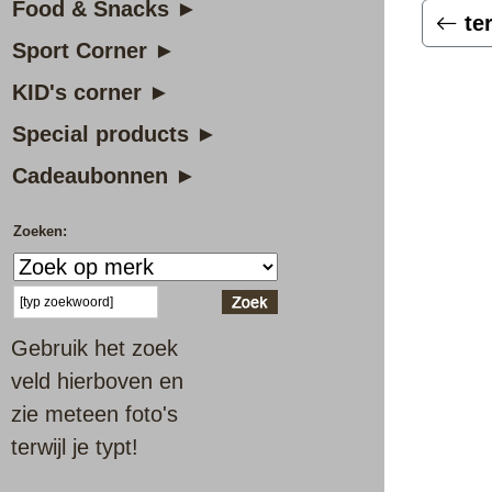
Food & Snacks ►
te
Sport Corner ►
KID's corner ►
Special products ►
Cadeaubonnen ►
Zoeken:
Gebruik het zoek
veld hierboven en
zie meteen foto's
terwijl je typt!