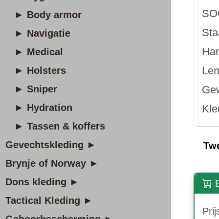
SOG
► Body armor
Sta
► Navigatie
Han
► Medical
Len
► Holsters
► Sniper
Gew
► Hydration
Kle
► Tassen & koffers
Gevechtskleding ►
Tw
Brynje of Norway ►
Dons kleding ►
B
Tactical Kleding ►
Prij