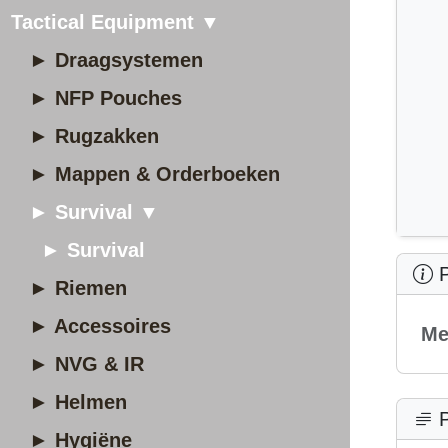
Tactical Equipment ▼
► Draagsystemen
► NFP Pouches
► Rugzakken
► Mappen & Orderboeken
► Survival ▼
► Survival
P
► Riemen
► Accessoires
Me
► NVG & IR
► Helmen
P
► Hygiëne