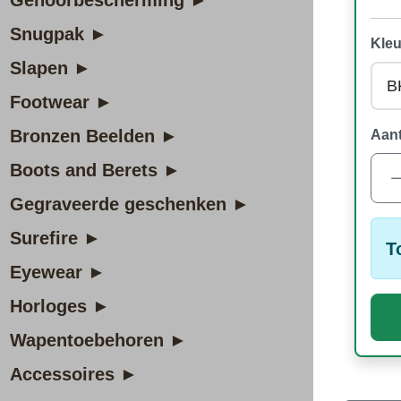
Gehoorbescherming ►
Snugpak ►
Kleu
Slapen ►
Footwear ►
Bronzen Beelden ►
Aant
Boots and Berets ►
Gegraveerde geschenken ►
Surefire ►
T
Eyewear ►
Horloges ►
Wapentoebehoren ►
Accessoires ►