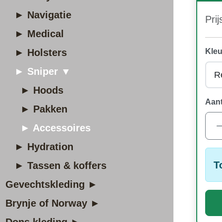
► Navigatie
Prij
► Medical
► Holsters
Kleu
► Sniper ▼
► Hoods
Aant
► Pakken
► Accessoires
► Hydration
T
► Tassen & koffers
Gevechtskleding ►
Brynje of Norway ►