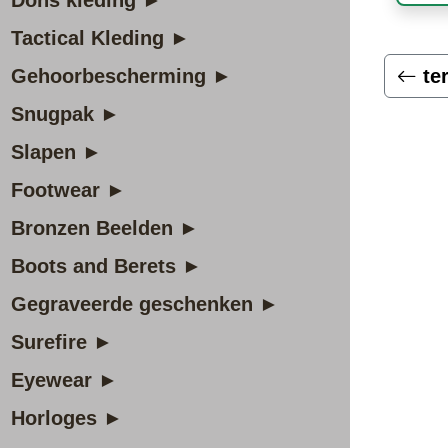
Dons kleding ►
Tactical Kleding ►
Gehoorbescherming ►
te
Snugpak ►
Slapen ►
Footwear ►
Bronzen Beelden ►
Boots and Berets ►
Gegraveerde geschenken ►
Surefire ►
Eyewear ►
Horloges ►