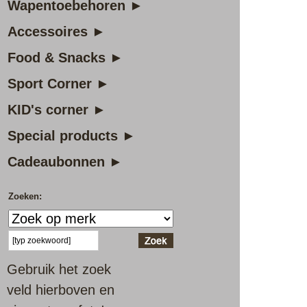
Wapentoebehoren ►
Accessoires ►
Food & Snacks ►
Sport Corner ►
KID's corner ►
Special products ►
Cadeaubonnen ►
Zoeken:
Gebruik het zoek
veld hierboven en