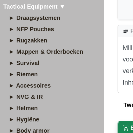
Tactical Equipment ▼
► Draagsystemen
► NFP Pouches
P
► Rugzakken
Mil
► Mappen & Orderboeken
voo
► Survival
ver
► Riemen
Inh
► Accessoires
► NVG & IR
Tw
► Helmen
► Hygiëne
B
► Body armor