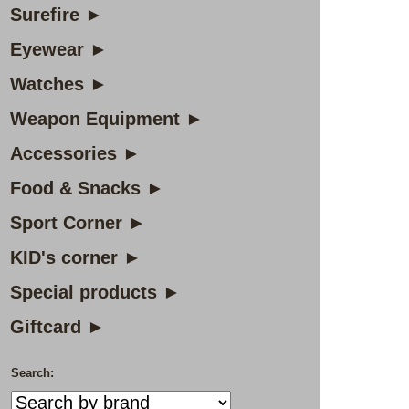
Surefire ►
Eyewear ►
Watches ►
Weapon Equipment ►
Accessories ►
Food & Snacks ►
Sport Corner ►
KID's corner ►
Special products ►
Giftcard ►
Search: