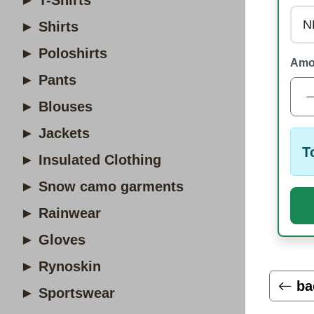
► T-Shirts
► Shirts
► Poloshirts
Amo
► Pants
► Blouses
► Jackets
T
► Insulated Clothing
► Snow camo garments
► Rainwear
► Gloves
► Rynoskin
ba
► Sportswear