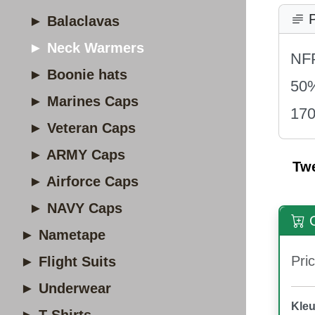
P
► Balaclavas
► Neck Warmers
NF
► Boonie hats
50%
► Marines Caps
17
► Veteran Caps
► ARMY Caps
Tw
► Airforce Caps
► NAVY Caps
O
► Nametape
Pric
► Flight Suits
► Underwear
Kleu