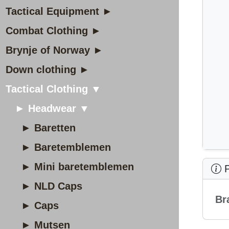
Tactical Equipment ►
Combat Clothing ►
Brynje of Norway ►
Down clothing ►
Tactical Clothing ▼
► Headwear ▼
► Baretten
► Baretemblemen
► Mini baretemblemen
P
► NLD Caps
Br
► Caps
► Mutsen