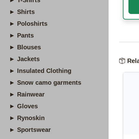
► T-Shirts
► Shirts
► Poloshirts
► Pants
► Blouses
► Jackets
Rela
► Insulated Clothing
► Snow camo garments
► Rainwear
► Gloves
► Rynoskin
► Sportswear