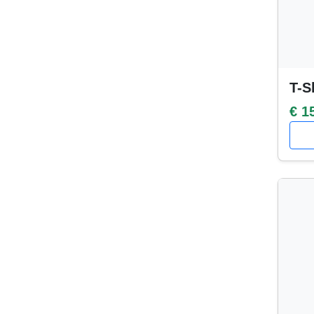
T-S
€ 1