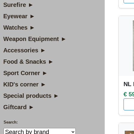
Surefire ►
Eyewear ►
Watches ►
Weapon Equipment ►
Accessories ►
Food & Snacks ►
Sport Corner ►
NL 
KID's corner ►
€ 5
Special products ►
Giftcard ►
Search: