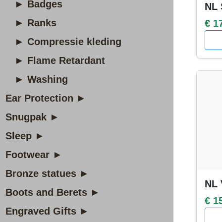
► Badges
NL 
► Ranks
€ 1
► Compressie kleding
► Flame Retardant
► Washing
Ear Protection ►
Snugpak ►
Sleep ►
Footwear ►
Bronze statues ►
NL 
Boots and Berets ►
€ 1
Engraved Gifts ►