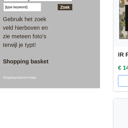
Gebruik het zoek
veld hierboven en
zie meteen foto's
terwijl je typt!
IR 
Shopping basket
€ 1
Shopping basked empty.