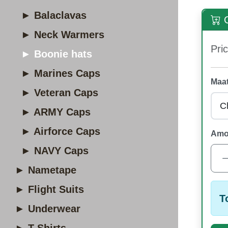
► Balaclavas
O
► Neck Warmers
Pric
► Boonie hats
► Marines Caps
Maat
► Veteran Caps
► ARMY Caps
► Airforce Caps
Amo
► NAVY Caps
► Nametape
► Flight Suits
T
► Underwear