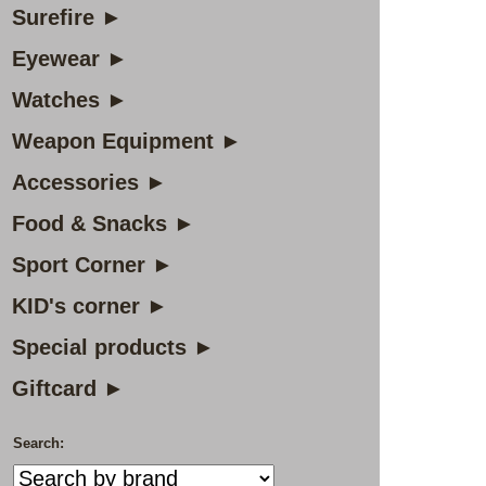
Surefire ►
Eyewear ►
Watches ►
Weapon Equipment ►
Accessories ►
Food & Snacks ►
Sport Corner ►
KID's corner ►
Special products ►
Giftcard ►
Search: