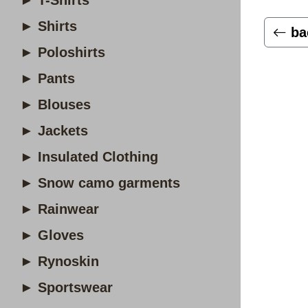
► T-Shirts
► Shirts
ba
► Poloshirts
► Pants
► Blouses
► Jackets
► Insulated Clothing
► Snow camo garments
► Rainwear
► Gloves
► Rynoskin
► Sportswear