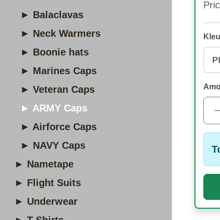
Pric
► Balaclavas
► Neck Warmers
Kleu
► Boonie hats
► Marines Caps
Amo
► Veteran Caps
► ARMY Caps
► Airforce Caps
► NAVY Caps
T
► Nametape
► Flight Suits
► Underwear