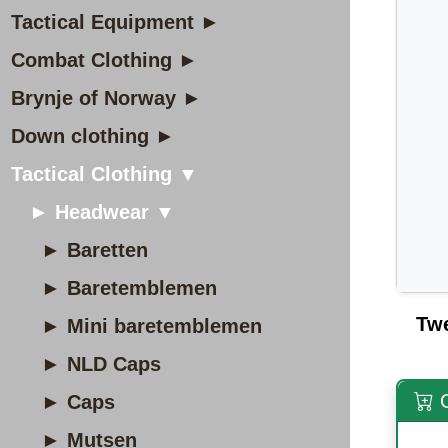
Tactical Equipment ►
Combat Clothing ►
Brynje of Norway ►
Down clothing ►
Tactical Clothing ▼
► Headwear ▼
► Baretten
► Baretemblemen
Tw
► Mini baretemblemen
► NLD Caps
O
► Caps
► Mutsen