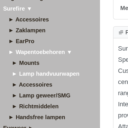
Me
Surefire ▼
► Accessoires
► Zaklampen
P
► EarPro
Sur
► Wapentoebehoren ▼
Spe
► Mounts
Cus
► Lamp handvuurwapen
cen
► Accessoires
ran
► Lamp geweer/SMG
Int
► Richtmiddelen
pro
► Handsfree lampen
Att