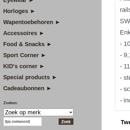
Eyewear ►
rai
Horloges ►
SWI
Wapentoebehoren ►
Enk
Accessoires ►
- 1
Food & Snacks ►
- 9
Sport Corner ►
- 1
KID's corner ►
Special products ►
- s
Cadeaubonnen ►
- s
- i
Zoeken:
Tw