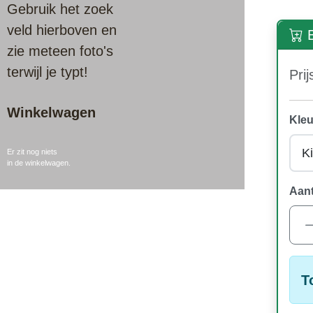
Gebruik het zoek
veld hierboven en
B
zie meteen foto's
terwijl je typt!
Prij
Winkelwagen
Kleu
Er zit nog niets
in de winkelwagen.
Aant
T