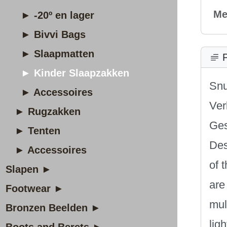
Me
► -20º en lager
► Bivvi Bags
► Slaapmatten
P
► Kinder Slaapzakken
Snu
► Accessoires
Ver
► Rugzakken
Ges
► Tenten
Des
► Accessoires
of 
Slapen ►
are
Footwear ►
mul
Bronzen Beelden ►
lig