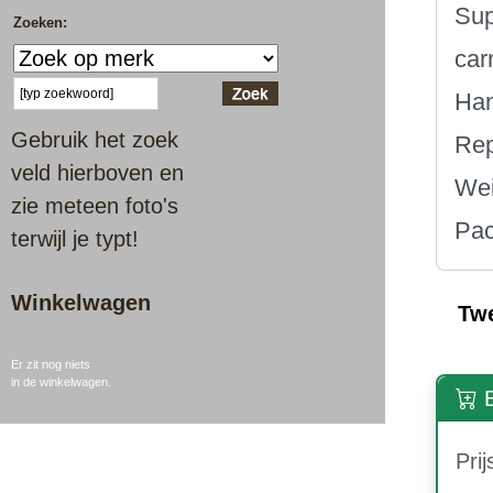
Sup
Zoeken:
car
Han
Gebruik het zoek
Rep
veld hierboven en
Wei
zie meteen foto's
Pac
terwijl je typt!
Winkelwagen
Tw
Er zit nog niets
in de winkelwagen.
B
Prij