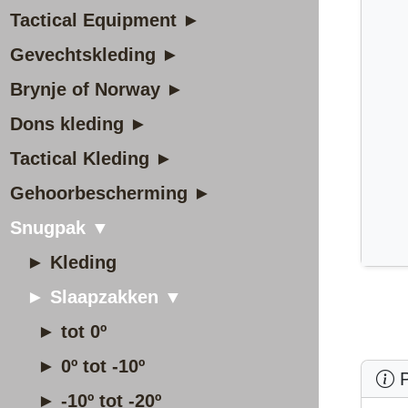
Tactical Equipment ►
Gevechtskleding ►
Brynje of Norway ►
Dons kleding ►
Tactical Kleding ►
Gehoorbescherming ►
Snugpak ▼
► Kleding
► Slaapzakken ▼
► tot 0º
► 0º tot -10º
P
► -10º tot -20º