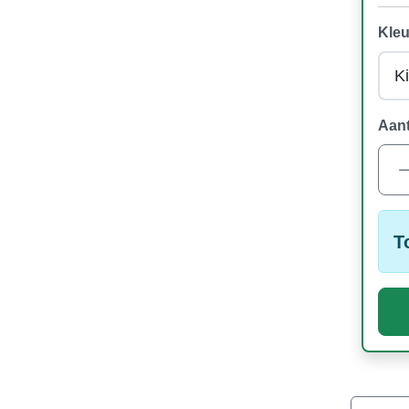
Kleu
Aant
T