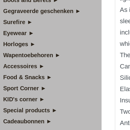
Boots and Berets ►
As 
Gegraveerde geschenken ►
sle
Surefire ►
inc
Eyewear ►
whi
Horloges ►
The
Wapentoebehoren ►
Can
Accessoires ►
Food & Snacks ►
Sil
Sport Corner ►
Ela
KID's corner ►
Ins
Special products ►
Two
Cadeaubonnen ►
Ant