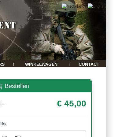
RS
WINKELWAGEN
CONTACT
|
|
Bestellen
€ 45,00
ijs:
its: