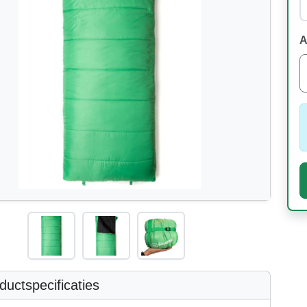
A
uctspecificaties