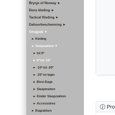
Brynje of Norway ►
Dons kleding ►
Tactical Kleding ►
Gehoorbescherming ►
Snugpak ▼
► Kleding
► Slaapzakken ▼
► tot 0º
► 0º tot -10º
► -10º tot -20º
► -20º en lager
► Bivvi Bags
► Slaapmatten
► Kinder Slaapzakken
► Accessoires
Prod
► Rugzakken