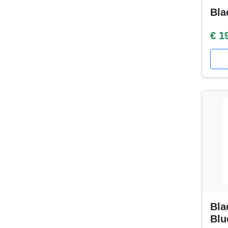
Bla
€ 1
Bla
Blu