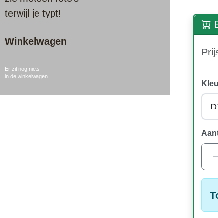
terwijl je typt!
B
Winkelwagen
Prij
Er zit nog niets
in de winkelwagen.
Kleu
Aant
T