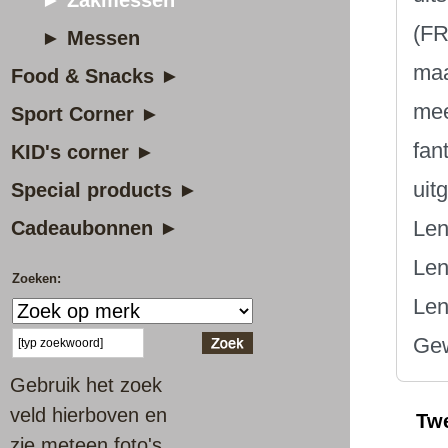
► Zakmessen
(FR
► Messen
maa
Food & Snacks ►
mee
Sport Corner ►
fan
KID's corner ►
uit
Special products ►
Len
Cadeaubonnen ►
Len
Zoeken:
Len
Gew
Gebruik het zoek
veld hierboven en
Tw
zie meteen foto's