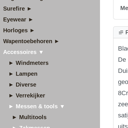
Me
Surefire ►
Eyewear ►
Horloges ►
P
Wapentoebehoren ►
Bla
Accessoires ▼
De 
► Windmeters
Dui
► Lampen
geo
► Diverse
8Cr
► Verrekijker
zee
► Messen & tools ▼
sat
► Multitools
uit