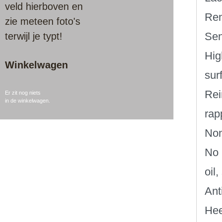
veld hierboven en
Rem
zie meteen foto's
Sen
terwijl je typt!
Hig
Winkelwagen
sur
Rei
Er zit nog niets
in de winkelwagen.
rap
Non
No 
oil
Anti
Hee