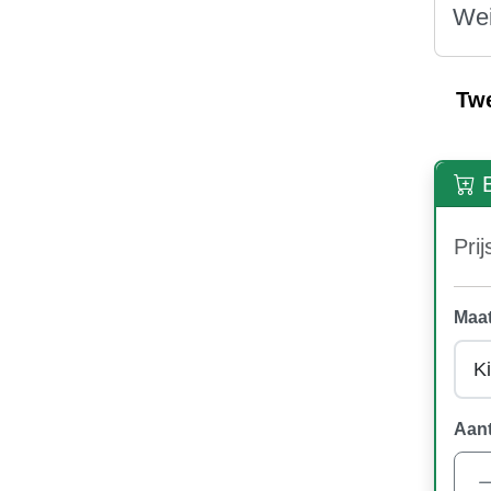
Wei
Tw
B
Prij
Maat
Aant