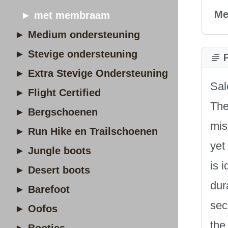
Me
► met membraam
► Medium ondersteuning
► Stevige ondersteuning
P
► Extra Stevige Ondersteuning
Sal
► Flight Certified
The
► Bergschoenen
mis
► Run Hike en Trailschoenen
yet
► Jungle boots
is 
► Desert boots
dur
► Barefoot
sec
► Oofos
the