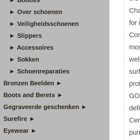
► Booties
Cha
► Over schoenen
for
► Veiligheidsschoenen
Con
► Slippers
mos
► Accessoires
wel
► Sokken
sur
► Schoenreparaties
Bronzen Beelden ►
pro
Boots and Berets ►
GOR
Gegraveerde geschenken ►
def
Surefire ►
Cer
Eyewear ►
pun