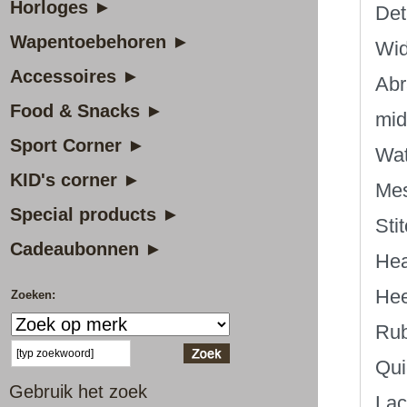
Horloges ►
Det
Wapentoebehoren ►
Wid
Accessoires ►
Abr
Food & Snacks ►
mid
Sport Corner ►
Wat
KID's corner ►
Mes
Special products ►
Sti
Cadeaubonnen ►
Hea
Hee
Zoeken:
Rub
Qui
Gebruik het zoek
Lac