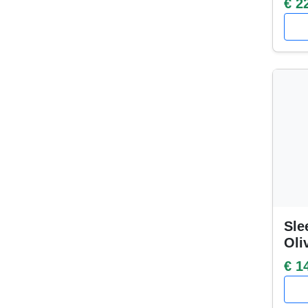
€ 2
Sle
Oli
€ 1