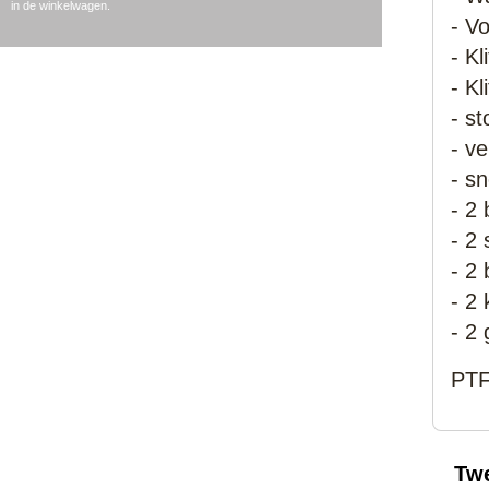
in de winkelwagen.
- V
- K
- K
- s
- v
- s
- 2
- 2
- 2
- 2
- 2
PTF
Tw