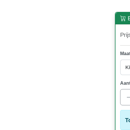
B
Prij
Maat
Aant
T