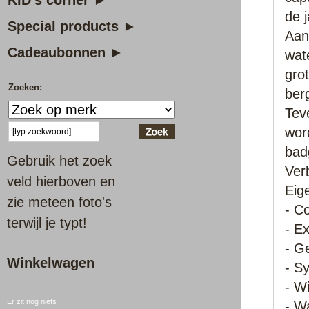
KID's corner ►
de 
Special products ►
Aan
Cadeaubonnen ►
wate
gro
Zoeken:
ber
Tev
wor
bad
Gebruik het zoek
Ver
veld hierboven en
Eig
zie meteen foto's
- C
terwijl je typt!
- E
- G
Winkelwagen
- Sy
- W
Er zit nog niets
- W