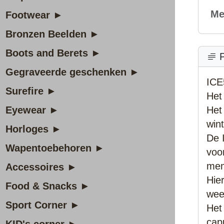
Me
Footwear ►
Bronzen Beelden ►
Boots and Berets ►
P
Gegraveerde geschenken ►
ICE
Surefire ►
Het
Eyewear ►
Het
win
Horloges ►
De 
Wapentoebehoren ►
voo
me
Accessoires ►
Hier
Food & Snacks ►
wee
Sport Corner ►
Het
cap