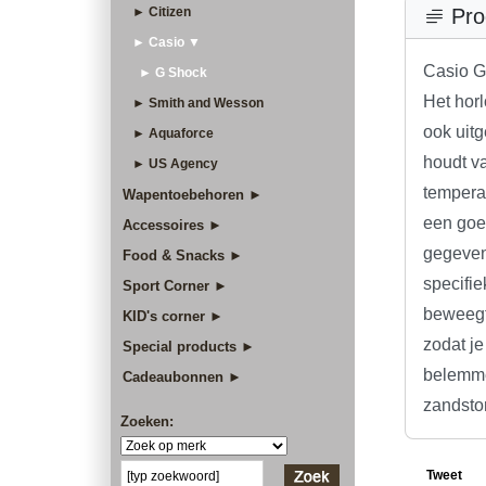
► Citizen
Pro
► Casio ▼
Casio G
► G Shock
Het horl
► Smith and Wesson
ook uitg
► Aquaforce
houdt va
► US Agency
tempera
Wapentoebehoren ►
een goed
Accessoires ►
gegeven
Food & Snacks ►
specifie
Sport Corner ►
beweegt 
KID's corner ►
zodat je
Special products ►
belemme
Cadeaubonnen ►
zandsto
Zoeken:
Tweet