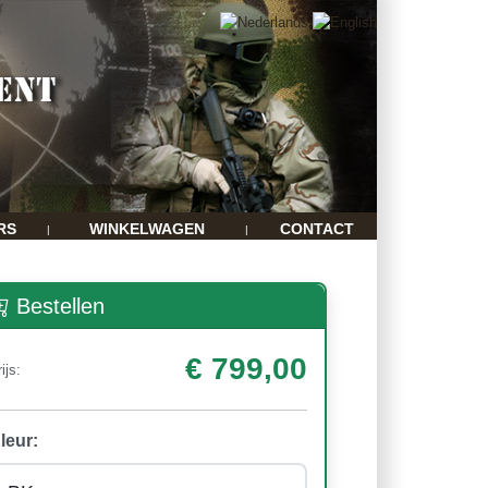
RS
WINKELWAGEN
CONTACT
|
|
Bestellen
€ 799,00
ijs:
leur: