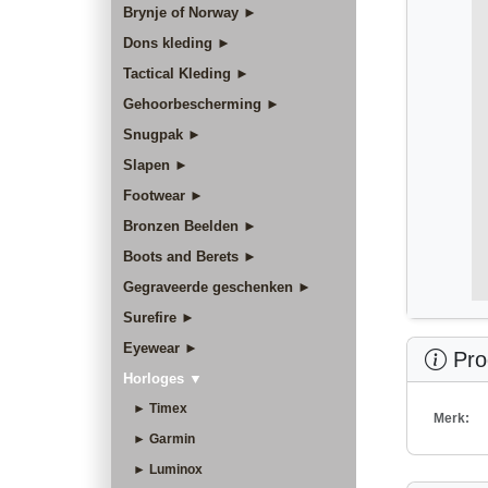
Brynje of Norway ►
Dons kleding ►
Tactical Kleding ►
Gehoorbescherming ►
Snugpak ►
Slapen ►
Footwear ►
Bronzen Beelden ►
Boots and Berets ►
Gegraveerde geschenken ►
Surefire ►
Eyewear ►
Prod
Horloges ▼
► Timex
Merk:
► Garmin
► Luminox