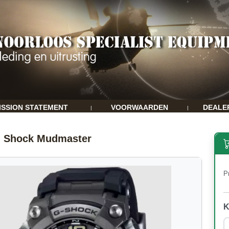
ISSION STATEMENT
VOORWAARDEN
DEALE
|
|
G Shock Mudmaster
Pr
K