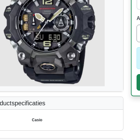
A
uctspecificaties
Casio