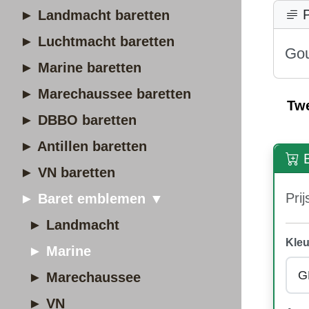
P
► Landmacht baretten
► Luchtmacht baretten
Gou
► Marine baretten
► Marechaussee baretten
Tw
► DBBO baretten
► Antillen baretten
B
► VN baretten
Prij
► Baret emblemen ▼
► Landmacht
Kleu
► Marine
► Marechaussee
► VN