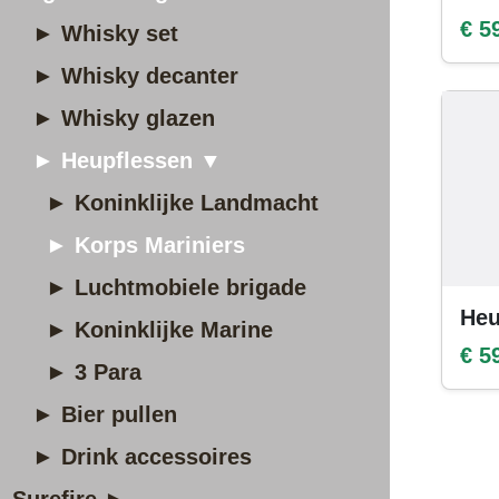
€ 5
► Whisky set
► Whisky decanter
► Whisky glazen
► Heupflessen ▼
► Koninklijke Landmacht
► Korps Mariniers
► Luchtmobiele brigade
Heu
► Koninklijke Marine
€ 5
► 3 Para
► Bier pullen
► Drink accessoires