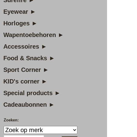
Surefire ►
Eyewear ►
Horloges ►
Wapentoebehoren ►
Accessoires ►
Food & Snacks ►
Sport Corner ►
KID's corner ►
Special products ►
Cadeaubonnen ►
Zoeken: