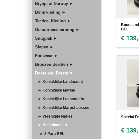
Brynje of Norway ►
Dons kleding ►
Tactical Kleding ►
Boots and
BEL
Gehoorbescherming ►
€ 139
Snugpak ►
Slapen ►
Footwear ►
Bronzen Beelden ►
Boots and Berets ▼
► Koninklijke Landmacht
► Koninklijke Marine
► Koninklijke Luchtmacht
► Koninklijke Marechaussee
► Verenigde Naties
Special F
► Buitenlands ▼
€ 139
► 3 Para BEL