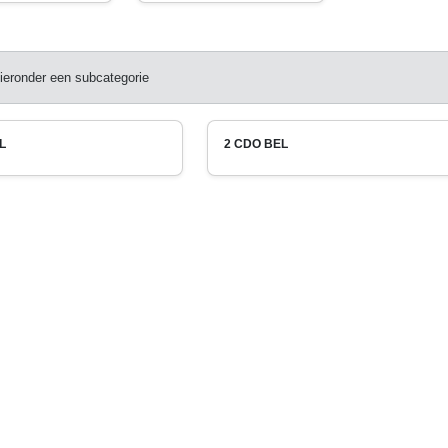
ieronder een subcategorie
L
2 CDO BEL