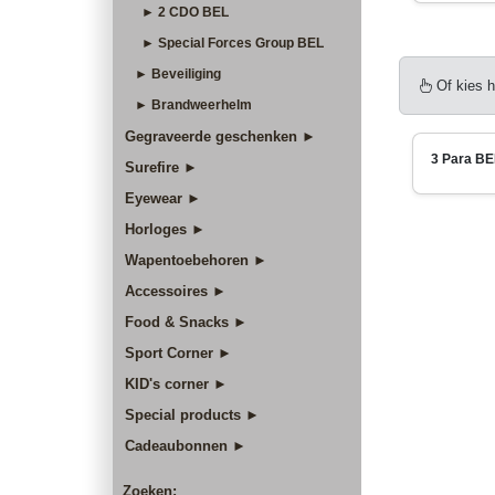
► 2 CDO BEL
► Special Forces Group BEL
► Beveiliging
Of kies h
► Brandweerhelm
Gegraveerde geschenken ►
3 Para BE
Surefire ►
Eyewear ►
Horloges ►
Wapentoebehoren ►
Accessoires ►
Food & Snacks ►
Sport Corner ►
KID's corner ►
Special products ►
Cadeaubonnen ►
Zoeken: