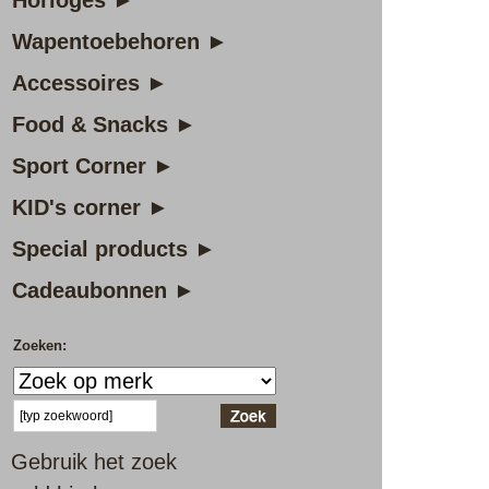
Horloges ►
Wapentoebehoren ►
Accessoires ►
Food & Snacks ►
Sport Corner ►
KID's corner ►
Special products ►
Cadeaubonnen ►
Zoeken:
Gebruik het zoek