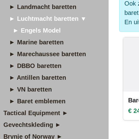
Ook z
► Landmacht baretten
baret
► Luchtmacht baretten ▼
En ui
► Engels Model
► Marine baretten
► Marechaussee baretten
► DBBO baretten
► Antillen baretten
► VN baretten
Bar
► Baret emblemen
€ 2
Tactical Equipment ►
Gevechtskleding ►
Brynje of Norway ►