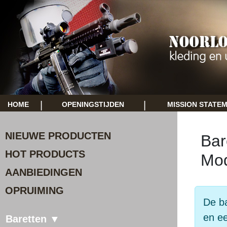
|
|
HOME
OPENINGSTIJDEN
MISSION STATE
NIEUWE PRODUCTEN
Bar
HOT PRODUCTS
Mo
AANBIEDINGEN
OPRUIMING
De ba
en ee
Baretten ▼