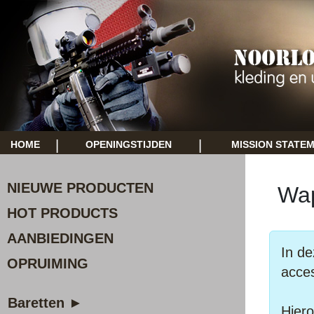
|
|
HOME
OPENINGSTIJDEN
MISSION STATE
NIEUWE PRODUCTEN
Wap
HOT PRODUCTS
AANBIEDINGEN
In de
OPRUIMING
acces
Baretten ►
Hiero