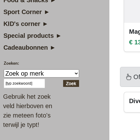
Food & Snacks ►
Sport Corner ►
KID's corner ►
Mag
Special products ►
€ 1
Cadeaubonnen ►
Zoeken:
Of
Gebruik het zoek
Div
veld hierboven en
zie meteen foto's
terwijl je typt!