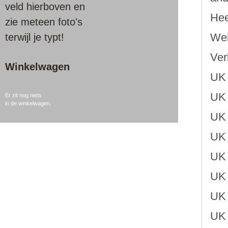
veld hierboven en
Hee
zie meteen foto's
Wei
terwijl je typt!
Ver
Winkelwagen
UK 
UK 
Er zit nog niets
in de winkelwagen.
UK 
UK 
UK 
UK 
UK 
UK 