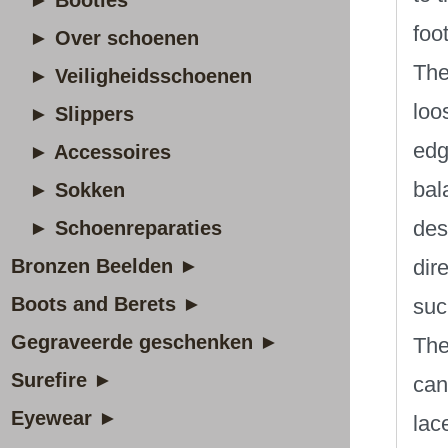
► Booties
foo
► Over schoenen
The
► Veiligheidsschoenen
loo
► Slippers
edg
► Accessoires
bal
► Sokken
des
► Schoenreparaties
Bronzen Beelden ►
dir
Boots and Berets ►
suc
Gegraveerde geschenken ►
The
Surefire ►
can
Eyewear ►
lac