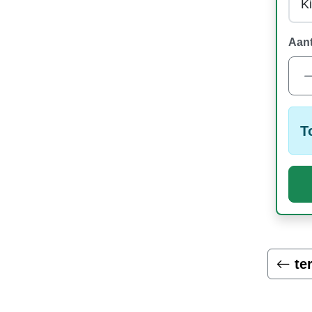
Aant
T
te