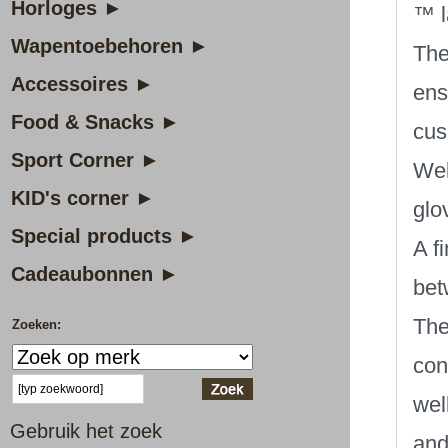
Horloges ►
™ l
Wapentoebehoren ►
The
Accessoires ►
ens
Food & Snacks ►
cus
Sport Corner ►
Wel
KID's corner ►
glov
Special products ►
A f
Cadeaubonnen ►
bet
The
Zoeken:
con
wel
Gebruik het zoek
and