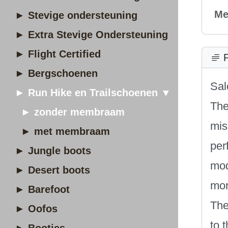
Me
► Stevige ondersteuning
► Extra Stevige Ondersteuning
► Flight Certified
P
► Bergschoenen
Sal
► Run Hike en Trailschoenen ▼
The
► zonder membraam
mis
► met membraam
per
► Jungle boots
mod
► Desert boots
mor
► Barefoot
The
► Oofos
to 