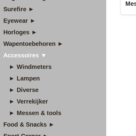
Mes
Surefire ►
Eyewear ►
Horloges ►
Wapentoebehoren ►
Accessoires ▼
► Windmeters
► Lampen
► Diverse
► Verrekijker
► Messen & tools
Food & Snacks ►