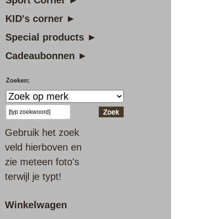
Sport Corner ►
KID's corner ►
Special products ►
Cadeaubonnen ►
Zoeken:
Gebruik het zoek
veld hierboven en
zie meteen foto's
terwijl je typt!
Winkelwagen